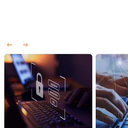
APAC
cung cấp hệ sinh thái dịch vụ toàn diện trong lĩnh
vực công nghệ thông tin và an toàn thông tin, từ tư vấn
chiến lược, triển khai hạ tầng số, phát triển ứng dụng đến
bảo mật dữ liệu, nhằm đáp ứng trọn vẹn nhu cầu chuyển
đổi số của doanh nghiệp và tổ chức.