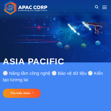
Chuyển
đến
nội
dung
ASIA PACIFIC
Nâng tầm công nghệ
Bảo vệ dữ liệu
Kiến
tạo tương lai
Tìm hiểu thêm