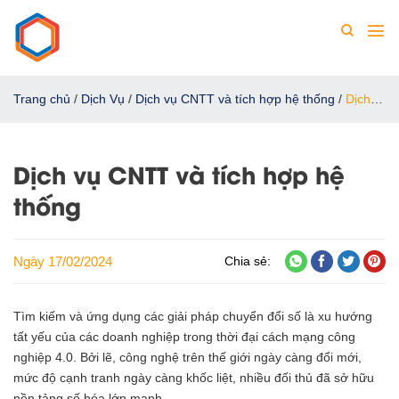
Chuyển
đến
nội
dung
Trang chủ
/
Dịch Vụ
/
Dịch vụ CNTT và tích hợp hệ thống
/
Dịch
vụ CNTT và tích hợp hệ thống
Dịch vụ CNTT và tích hợp hệ
thống
Ngày 17/02/2024
Chia sẻ:
Tìm kiếm và ứng dụng các giải pháp chuyển đổi số là xu hướng
tất yếu của các doanh nghiệp trong thời đại cách mạng công
nghiệp 4.0. Bởi lẽ, công nghệ trên thế giới ngày càng đổi mới,
mức độ cạnh tranh ngày càng khốc liệt, nhiều đối thủ đã sở hữu
nền tảng số hóa lớn mạnh.