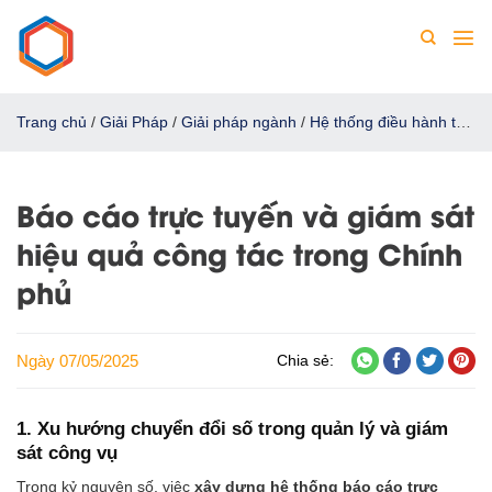
Chuyển
đến
nội
dung
Trang chủ
/
Giải Pháp
/
Giải pháp ngành
/
Hệ thống điều hành tác
nghiệp Khối Chính phủ
/
Báo cáo trực tuyến và giám sát hiệu quả
công tác trong Chính phủ
Báo cáo trực tuyến và giám sát
hiệu quả công tác trong Chính
phủ
Ngày 07/05/2025
Chia sẻ:
1. Xu hướng chuyển đổi số trong quản lý và giám
sát công vụ
Trong kỷ nguyên số, việc
xây dựng hệ thống báo cáo trực