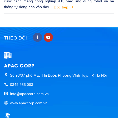
cuộc cách mạng công nghiệp 4.0, việc ứng dụng robot và hệ
thống tự động hóa vào dây...
Đọc tiếp
THEO DÕI
APAC CORP
Số 93/37 phố Mạc Thị Bưởi, Phường Vĩnh Tuy, TP. Hà Nội
0349.966.083
Info@apaccorp.com.vn
www.apaccorp.com.vn