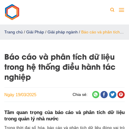
Chuyển
đến
nội
dung
Trang chủ
/
Giải Pháp
/
Giải pháp ngành
/
Báo cáo và phân tích
dữ liệu trong hệ thống điều hành tác nghiệp
Báo cáo và phân tích dữ liệu
trong hệ thống điều hành tác
nghiệp
Ngày 19/03/2025
Chia sẻ:
Tầm quan trọng của báo cáo và phân tích dữ liệu
trong quản lý nhà nước
Trong thời đại số hóa, báo cáo và phân tích dữ liệu đóng vai trò