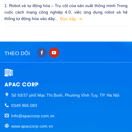
1. Robot và tự động hóa – Trụ cột của sản xuất thông minh Trong
cuộc cách mạng công nghiệp 4.0, việc ứng dụng robot và hệ
thống tự động hóa vào dây...
Đọc tiếp
THEO DÕI
APAC CORP
Số 93/37 phố Mạc Thị Bưởi, Phường Vĩnh Tuy, TP. Hà Nội
0349.966.083
Info@apaccorp.com.vn
www.apaccorp.com.vn