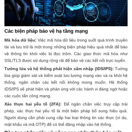
Các biện pháp bảo vệ hạ tầng mạng
Mã hóa dữ liệu:
Việc mã hóa dữ liệu trong suốt quá trình truyền
tải và lưu trữ là một trong những biện pháp hiệu quả nhất để bảo
vệ thông tin khỏi việc bị đọc trộm. Các giao thức mã hóa như
SSL/TLS được sử dụng rộng rãi để bảo vệ các kết nối trực tuyến.
Tường lửa và hệ thống phát hiện xâm nhập (IDS/IPS):
Tường
lửa giúp giám sát và kiểm soát lưu lượng mạng vào và ra khỏi hệ
thống, ngăn chặn các kết nối không mong muốn. Hệ thống
IDS/IPS sẽ phát hiện và phản ứng với các hành vi đáng ngờ hoặc
các cuộc tấn công mạng.
Xác thực hai yếu tố (2FA):
Để ngăn chặn việc truy cập trái
phép, xác thực hai yếu tố là một biện pháp bổ sung hiệu quả.
Người dùng cần phải cung cấp hai loại thông tin xác thực (ví dụ,
mật khẩu và mã OTP) để có thể đăng nhập vào hệ thống.