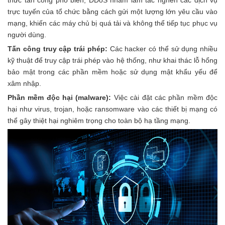
thức tấn công phổ biến, DDoS nhằm làm tắc nghẽn các dịch vụ
trực tuyến của tổ chức bằng cách gửi một lượng lớn yêu cầu vào
mạng, khiến các máy chủ bị quá tải và không thể tiếp tục phục vụ
người dùng.
Tấn công truy cập trái phép:
Các hacker có thể sử dụng nhiều
kỹ thuật để truy cập trái phép vào hệ thống, như khai thác lỗ hổng
bảo mật trong các phần mềm hoặc sử dụng mật khẩu yếu để
xâm nhập.
Phần mềm độc hại (malware):
Việc cài đặt các phần mềm độc
hại như virus, trojan, hoặc ransomware vào các thiết bị mạng có
thể gây thiệt hại nghiêm trọng cho toàn bộ hạ tầng mạng.