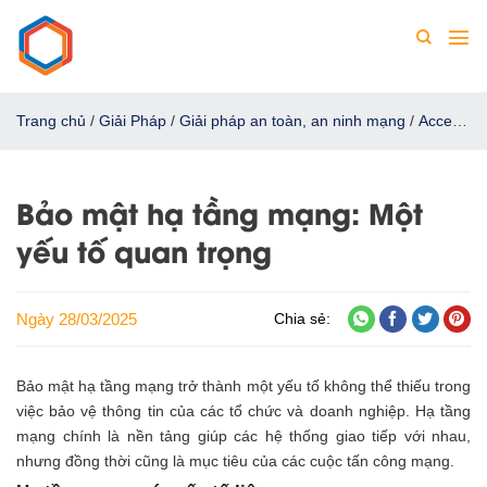
Chuyển
đến
nội
dung
Trang chủ
/
Giải Pháp
/
Giải pháp an toàn, an ninh mạng
/
Access
Security - Bảo mật tầng truy cập
/
Bảo mật hạ tầng mạng: Một
yếu tố quan trọng
Bảo mật hạ tầng mạng: Một
yếu tố quan trọng
Ngày 28/03/2025
Chia sẻ:
Bảo mật hạ tầng mạng trở thành một yếu tố không thể thiếu trong
việc bảo vệ thông tin của các tổ chức và doanh nghiệp. Hạ tầng
mạng chính là nền tảng giúp các hệ thống giao tiếp với nhau,
nhưng đồng thời cũng là mục tiêu của các cuộc tấn công mạng.