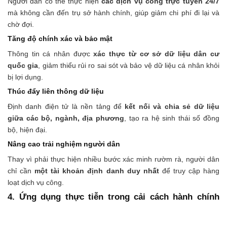
Người dân có thể thực hiện
các dịch vụ công trực tuyến 24/7
mà không cần đến trụ sở hành chính, giúp giảm chi phí đi lại và
chờ đợi.
Tăng độ chính xác và bảo mật
Thông tin cá nhân được
xác thực từ cơ sở dữ liệu dân cư
quốc gia
, giảm thiểu rủi ro sai sót và bảo vệ dữ liệu cá nhân khỏi
bị lợi dụng.
Thúc đẩy liên thông dữ liệu
Định danh điện tử là nền tảng để
kết nối và chia sẻ dữ liệu
giữa các bộ, ngành, địa phương
, tạo ra hệ sinh thái số đồng
bộ, hiện đại.
Nâng cao trải nghiệm người dân
Thay vì phải thực hiện nhiều bước xác minh rườm rà, người dân
chỉ cần
một tài khoản định danh duy nhất
để truy cập hàng
loạt dịch vụ công.
4. Ứng dụng thực tiễn trong cải cách hành chính