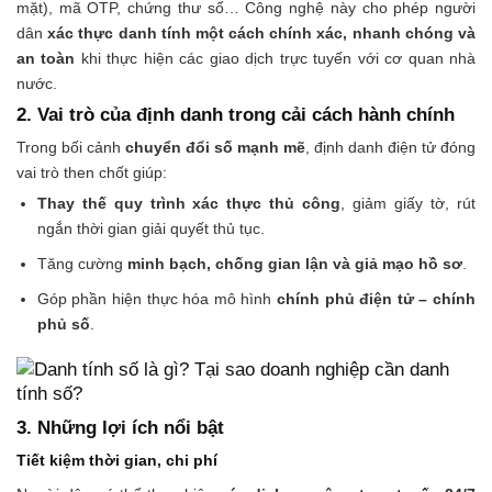
mặt), mã OTP, chứng thư số… Công nghệ này cho phép người
dân
xác thực danh tính một cách chính xác, nhanh chóng và
an toàn
khi thực hiện các giao dịch trực tuyến với cơ quan nhà
nước.
2. Vai trò của định danh trong cải cách hành chính
Trong bối cảnh
chuyển đổi số mạnh mẽ
, định danh điện tử đóng
vai trò then chốt giúp:
Thay thế quy trình xác thực thủ công
, giảm giấy tờ, rút
ngắn thời gian giải quyết thủ tục.
Tăng cường
minh bạch, chống gian lận và giả mạo hồ sơ
.
Góp phần hiện thực hóa mô hình
chính phủ điện tử – chính
phủ số
.
3. Những lợi ích nổi bật
Tiết kiệm thời gian, chi phí