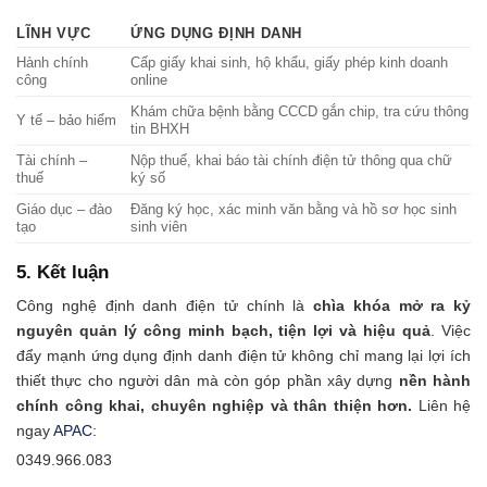
LĨNH VỰC
ỨNG DỤNG ĐỊNH DANH
Hành chính
Cấp giấy khai sinh, hộ khẩu, giấy phép kinh doanh
công
online
Khám chữa bệnh bằng CCCD gắn chip, tra cứu thông
Y tế – bảo hiểm
tin BHXH
Tài chính –
Nộp thuế, khai báo tài chính điện tử thông qua chữ
thuế
ký số
Giáo dục – đào
Đăng ký học, xác minh văn bằng và hồ sơ học sinh
tạo
sinh viên
5. Kết luận
Công nghệ định danh điện tử chính là
chìa khóa mở ra kỷ
nguyên quản lý công minh bạch, tiện lợi và hiệu quả
. Việc
đẩy mạnh ứng dụng định danh điện tử không chỉ mang lại lợi ích
thiết thực cho người dân mà còn góp phần xây dựng
nền hành
chính công khai, chuyên nghiệp và thân thiện hơn.
Liên hệ
ngay
APAC
:
0349.966.083