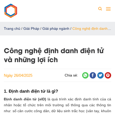
Chuyển
đến
nội
dung
Trang chủ
/
Giải Pháp
/
Giải pháp ngành
/
Công nghệ định danh
điện tử và những lợi ích
Công nghệ định danh điện tử
và những lợi ích
Ngày 26/04/2025
Chia sẻ:
1. Định danh điện tử là gì?
Định danh điện tử (eID)
là quá trình xác định danh tính của cá
nhân hoặc tổ chức trên môi trường số thông qua các thông tin
như: số căn cước công dân, dữ liệu sinh trắc học (vân tay, khuôn