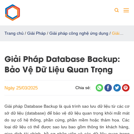
Chuyển
đến
nội
dung
Trang chủ
/
Giải Pháp
/
Giải pháp công nghệ ứng dụng
/
Giải
Pháp Database Backup: Bảo Vệ Dữ Liệu Quan Trọng
Giải Pháp Database Backup:
Bảo Vệ Dữ Liệu Quan Trọng
Ngày 25/03/2025
Chia sẻ:
Giải pháp Database Backup là quá trình sao lưu dữ liệu từ các cơ
sở dữ liệu (database) để bảo vệ dữ liệu quan trọng khỏi mất mát
do sự cố hệ thống, phần cứng, phần mềm hoặc thảm họa. Các
loại dữ liệu có thể được sao lưu bao gồm thông tin khách hàng,
giao dịch tài chính, hồ sơ nhân viên và các dữ liệu quan trọng