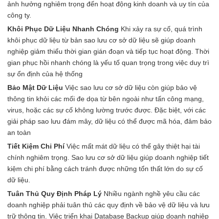
ảnh hưởng nghiêm trọng đến hoạt động kinh doanh và uy tín của
công ty.
Khôi Phục Dữ Liệu Nhanh Chóng
Khi xảy ra sự cố, quá trình
khôi phục dữ liệu từ bản sao lưu cơ sở dữ liệu sẽ giúp doanh
nghiệp giảm thiểu thời gian gián đoạn và tiếp tục hoạt động. Thời
gian phục hồi nhanh chóng là yếu tố quan trọng trong việc duy trì
sự ổn định của hệ thống
Bảo Mật Dữ Liệu
Việc sao lưu cơ sở dữ liệu còn giúp bảo vệ
thông tin khỏi các mối đe dọa từ bên ngoài như tấn công mạng,
virus, hoặc các sự cố không lường trước được. Đặc biệt, với các
giải pháp sao lưu đám mây, dữ liệu có thể được mã hóa, đảm bảo
an toàn
Tiết Kiệm Chi Phí
Việc mất mát dữ liệu có thể gây thiệt hại tài
chính nghiêm trọng. Sao lưu cơ sở dữ liệu giúp doanh nghiệp tiết
kiệm chi phí bằng cách tránh được những tổn thất lớn do sự cố
dữ liệu.
Tuân Thủ Quy Định Pháp Lý
Nhiều ngành nghề yêu cầu các
doanh nghiệp phải tuân thủ các quy định về bảo vệ dữ liệu và lưu
trữ thông tin. Việc triển khai Database Backup giúp doanh nghiệp