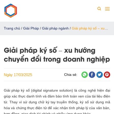
Chuyển
đến
nội
dung
Trang chủ
/
Giải Pháp
/
Giải pháp ngành
/
Giải pháp ký số – xu
hướng chuyển đổi trong doanh nghiệp
Giải pháp ký số – xu hướng
chuyển đổi trong doanh nghiệp
Ngày 17/03/2025
Chia sẻ:
Giải pháp ký số (digital signature solution) là công nghệ hiện đại
giúp xác thực danh tính và đảm bảo tính toàn vẹn của tài liệu điện
tử. Thay vì sử dụng chữ ký tay truyền thống, ký số sử dụng mã
hóa và chứng thực điện tử để xác nhận tính pháp lý của văn bản,
hợp đồng, giao dịch tài chính và nhiều ứng dụng khác.