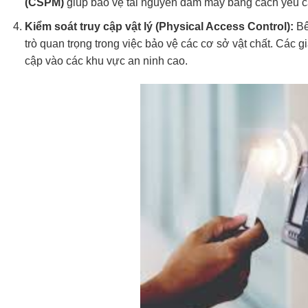
(CSPM)
giúp bảo vệ tài nguyên đám mây bằng cách yêu cầu
Kiểm soát truy cập vật lý (Physical Access Control):
Bê
trò quan trọng trong việc bảo vệ các cơ sở vật chất. Các g
cập vào các khu vực an ninh cao.