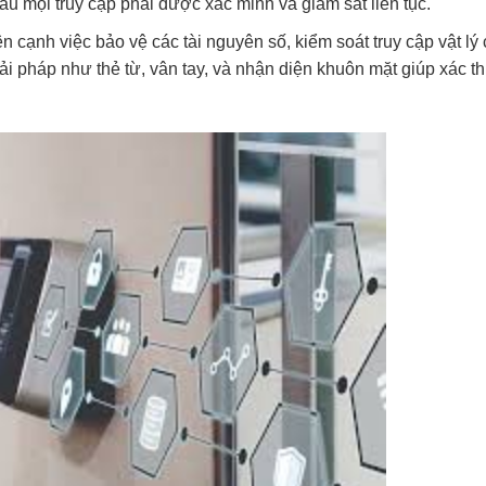
 mọi truy cập phải được xác minh và giám sát liên tục.
n cạnh việc bảo vệ các tài nguyên số, kiểm soát truy cập vật lý
iải pháp như thẻ từ, vân tay, và nhận diện khuôn mặt giúp xác t