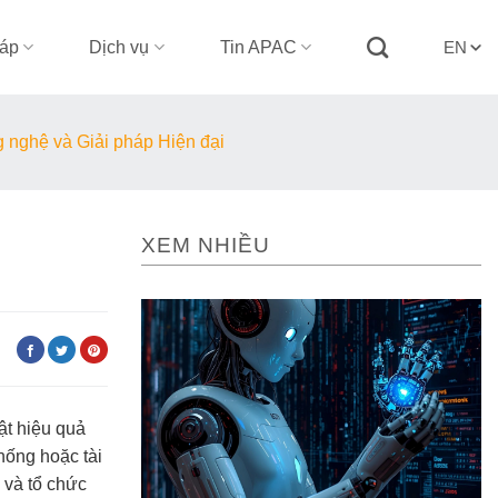
háp
Dịch vụ
Tin APAC
EN
g nghệ và Giải pháp Hiện đại
XEM NHIỀU
:
ật hiệu quả
hống hoặc tài
 và tổ chức