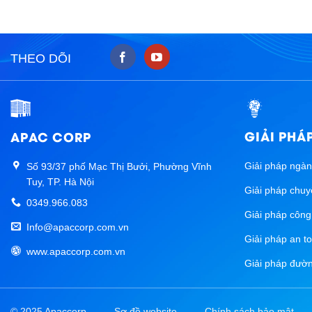
THEO DÕI
GIẢI PHÁ
APAC CORP
Giải pháp ngà
Số 93/37 phố Mạc Thị Bưởi, Phường Vĩnh
Tuy, TP. Hà Nội
Giải pháp chuy
0349.966.083
Giải pháp côn
Info@apaccorp.com.vn
Giải pháp an t
www.apaccorp.com.vn
Giải pháp đường
© 2025 Apaccorp
Sơ đồ website
Chính sách bảo mật