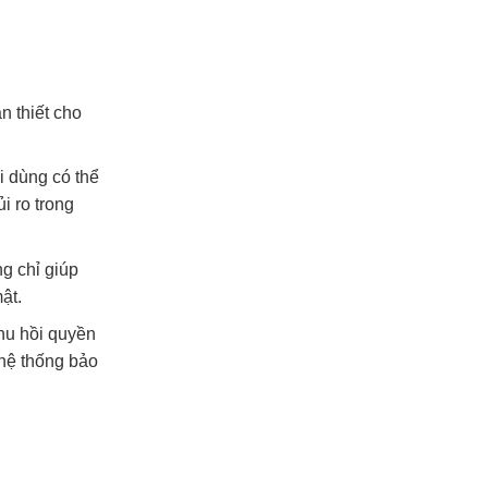
n thiết cho
i dùng có thể
i ro trong
ng chỉ giúp
ật.
thu hồi quyền
 hệ thống bảo