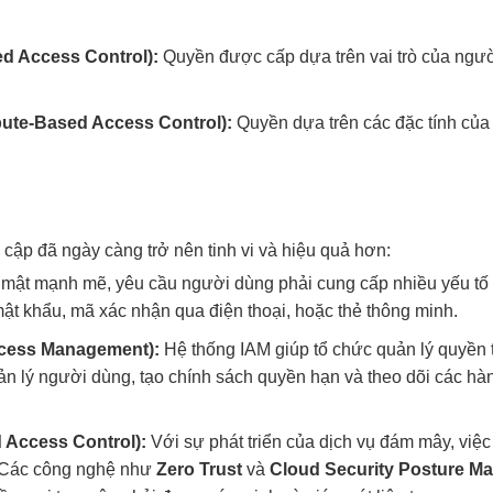
ed Access Control):
Quyền được cấp dựa trên vai trò của ngườ
bute-Based Access Control):
Quyền dựa trên các đặc tính củ
y cập đã ngày càng trở nên tinh vi và hiệu quả hơn:
ật mạnh mẽ, yêu cầu người dùng phải cung cấp nhiều yếu tố 
ật khẩu, mã xác nhận qua điện thoại, hoặc thẻ thông minh.
Access Management):
Hệ thống IAM giúp tổ chức quản lý quyền 
n lý người dùng, tạo chính sách quyền hạn và theo dõi các hà
 Access Control):
Với sự phát triển của dịch vụ đám mây, việc
. Các công nghệ như
Zero Trust
và
Cloud Security Posture M