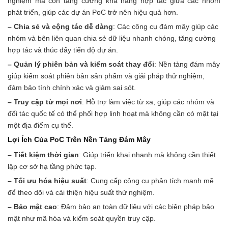
nghiệm mà còn tăng cường khả năng hợp tác giữa các nhóm
phát triển, giúp các dự án PoC trở nên hiệu quả hơn.
– Chia sẻ và cộng tác dễ dàng
: Các công cụ đám mây giúp các
nhóm và bên liên quan chia sẻ dữ liệu nhanh chóng, tăng cường
hợp tác và thúc đẩy tiến độ dự án.
– Quản lý phiên bản và kiểm soát thay đổi
: Nền tảng đám mây
giúp kiểm soát phiên bản sản phẩm và giải pháp thử nghiệm,
đảm bảo tính chính xác và giảm sai sót.
– Truy cập từ mọi nơi
: Hỗ trợ làm việc từ xa, giúp các nhóm và
đối tác quốc tế có thể phối hợp linh hoạt mà không cần có mặt tại
một địa điểm cụ thể.
Lợi Ích Của PoC Trên Nền Tảng Đám Mây
– Tiết kiệm thời gian
: Giúp triển khai nhanh mà không cần thiết
lập cơ sở hạ tầng phức tạp.
– Tối ưu hóa hiệu suất
: Cung cấp công cụ phân tích mạnh mẽ
để theo dõi và cải thiện hiệu suất thử nghiệm.
– Bảo mật cao
: Đảm bảo an toàn dữ liệu với các biện pháp bảo
mật như mã hóa và kiểm soát quyền truy cập.