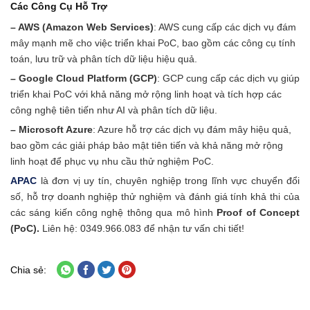
Các Công Cụ Hỗ Trợ
– AWS (Amazon Web Services)
: AWS cung cấp các dịch vụ đám
mây mạnh mẽ cho việc triển khai PoC, bao gồm các công cụ tính
toán, lưu trữ và phân tích dữ liệu hiệu quả.
– Google Cloud Platform (GCP)
: GCP cung cấp các dịch vụ giúp
triển khai PoC với khả năng mở rộng linh hoạt và tích hợp các
công nghệ tiên tiến như AI và phân tích dữ liệu.
– Microsoft Azure
: Azure hỗ trợ các dịch vụ đám mây hiệu quả,
bao gồm các giải pháp bảo mật tiên tiến và khả năng mở rộng
linh hoạt để phục vụ nhu cầu thử nghiệm PoC.
APAC
là đơn vị uy tín, chuyên nghiệp trong lĩnh vực chuyển đổi
số, hỗ trợ doanh nghiệp thử nghiệm và đánh giá tính khả thi của
các sáng kiến công nghệ thông qua mô hình
Proof of Concept
(PoC).
Liên hệ: 0349.966.083 để nhận tư vấn chi tiết!
Chia sẻ: