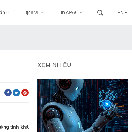
háp
Dịch vụ
Tin APAC
EN
XEM NHIỀU
:
ứng tính khả