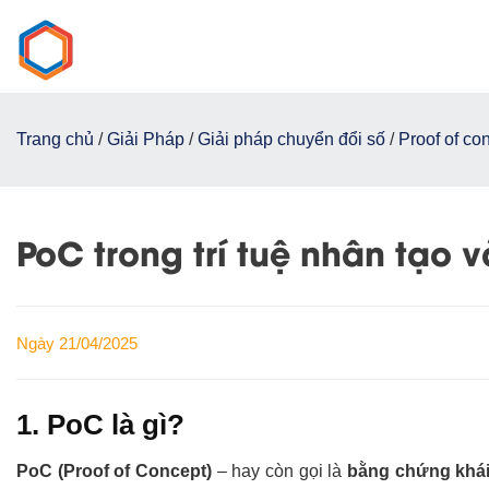
Chuyển
đến
nội
dung
Trang chủ
/
Giải Pháp
/
Giải pháp chuyển đổi số
/
Proof of co
PoC trong trí tuệ nhân tạo v
Ngày 21/04/2025
1. PoC là gì?
PoC (Proof of Concept)
– hay còn gọi là
bằng chứng khái