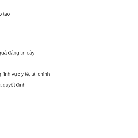
o tạo
quả đáng tin cậy
g lĩnh vực y tế, tài chính
a quyết định