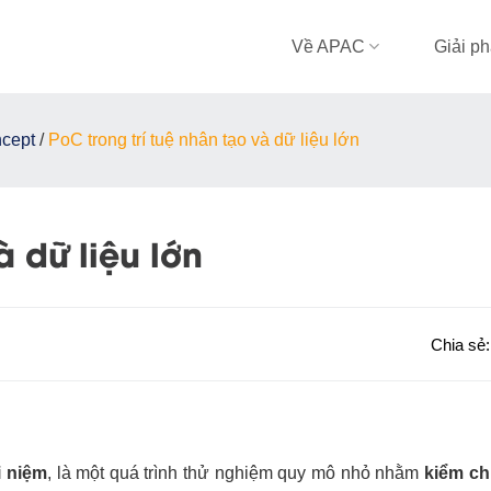
Về APAC
Giải p
ncept
/
PoC trong trí tuệ nhân tạo và dữ liệu lớn
à dữ liệu lớn
Chia sẻ
 niệm
, là một quá trình thử nghiệm quy mô nhỏ nhằm
kiểm ch