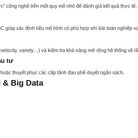
ớc” công nghệ trên một quy mô nhỏ để đánh giá kết quả thực tế.
oC giúp xác định liệu mô hình có phù hợp với bài toán nghiệp v
velocity, variety…) và kiểm tra khả năng mở rộng hệ thống về lâ
ầu tư
hoặc thuyết phục các cấp lãnh đạo phê duyệt ngân sách.
I & Big Data