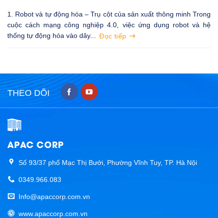
1. Robot và tự động hóa – Trụ cột của sản xuất thông minh Trong
cuộc cách mạng công nghiệp 4.0, việc ứng dụng robot và hệ
thống tự động hóa vào dây...
Đọc tiếp
THEO DÕI
APAC CORP
Số 93/37 phố Mạc Thị Bưởi, Phường Vĩnh Tuy, TP. Hà Nội
0349.966.083
Info@apaccorp.com.vn
www.apaccorp.com.vn