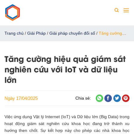
Chuyển
đến
nội
dung
Trang chủ
/
Giải Pháp
/
Giải pháp chuyển đổi số
/
Tăng cường
hiệu quả giám sát nghiên cứu với IoT và dữ liệu lớn
Tăng cường hiệu quả giám sát
nghiên cứu với IoT và dữ liệu
lớn
Ngày 17/04/2025
Chia sẻ:
Việc ứng dụng Vật lý Internet (IoT) và Dữ liệu lớn (Big Data) trong
hoạt động giám sát nghiên cứu khoa học đang trở thành xu
hướng then chốt. Sự kết hợp này cho phép các nhà khoa học