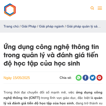
Chuyển
đến
nội
dung
Trang chủ
/
Giải Pháp
/
Giải pháp ngành
/
Giải pháp quản lý sản
xuất
/
Ứng dụng công nghệ thông tin trong quản lý và đánh giá
tiến độ học tập của học sinh
Ứng dụng công nghệ thông tin
trong quản lý và đánh giá tiến
độ học tập của học sinh
Ngày 15/05/2025
Chia sẻ:
Trong thời đại chuyển đổi số mạnh mẽ, việc
ứng dụng công
nghệ thông tin (CNTT)
trong lĩnh vực giáo dục, đặc biệt là
quản
lý và đánh giá tiến độ học tập của học sinh
, đang trở thành xu