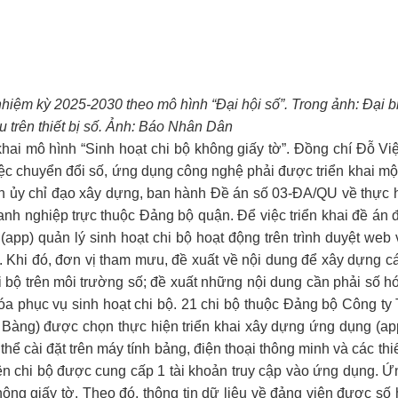
nhiệm kỳ 2025-2030 theo mô hình “Đại hội số”. Trong ảnh: Đại b
ệu trên thiết bị số. Ảnh: Báo Nhân Dân
i mô hình “Sinh hoạt chi bộ không giấy tờ”. Đồng chí Đỗ Việ
iệc chuyển đổi số, ứng dụng công nghệ phải được triển khai m
uận ủy chỉ đạo xây dựng, ban hành Đề án số 03-ĐA/QU về thực 
oanh nghiệp trực thuộc Đảng bộ quận. Để việc triển khai đề án 
pp) quản lý sinh hoạt chi bộ hoạt động trên trình duyệt web v
. Khi đó, đơn vị tham mưu, đề xuất về nội dung để xây dựng c
i bộ trên môi trường số; đề xuất những nội dung cần phải số h
số hóa phục vụ sinh hoạt chi bộ. 21 chi bộ thuộc Đảng bộ Công
 Bàng) được chọn thực hiện triển khai xây dựng ứng dụng (app
thể cài đặt trên máy tính bảng, điện thoại thông minh và các thiế
ên chi bộ được cung cấp 1 tài khoản truy cập vào ứng dụng. Ứ
ng giấy tờ. Theo đó, thông tin dữ liệu về đảng viên được số h