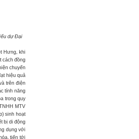
iểu dự Đại
t Hưng, khi
ột cách đồng
hiện chuyển
đạt hiệu quả
à trên điện
ác tính năng
óa trong quy
 ty TNHH MTV
) sinh hoạt
t bị di động
ng dụng với
óa, tiến tới