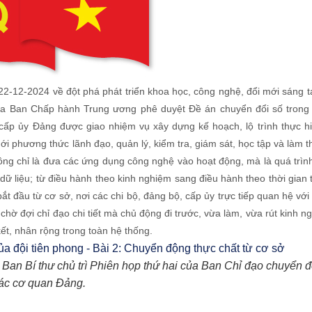
2-12-2024 về đột phá phát triển khoa học, công nghệ, đổi mới sáng 
ủa Ban Chấp hành Trung ương phê duyệt Đề án chuyển đổi số trong
cấp ủy Đảng được giao nhiệm vụ xây dựng kế hoạch, lộ trình thực h
ới phương thức lãnh đạo, quản lý, kiểm tra, giám sát, học tập và làm t
ng chỉ là đưa các ứng dụng công nghệ vào hoạt động, mà là quá trì
dữ liệu; từ điều hành theo kinh nghiệm sang điều hành theo thời gian 
t đầu từ cơ sở, nơi các chi bộ, đảng bộ, cấp ủy trực tiếp quan hệ với
hờ đợi chỉ đạo chi tiết mà chủ động đi trước, vừa làm, vừa rút kinh 
ết, nhân rộng trong toàn hệ thống.
Ban Bí thư chủ trì Phiên họp thứ hai của Ban Chỉ đạo chuyển đổ
ác cơ quan Đảng.