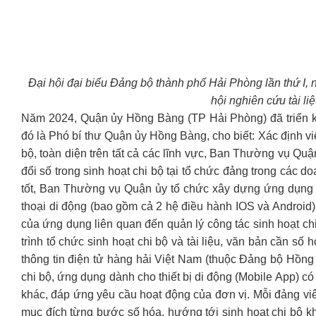
Đại hội đại biểu Đảng bộ thành phố Hải Phòng lần thứ I, 
hội nghiên cứu tài li
Năm 2024, Quận ủy Hồng Bàng (TP Hải Phòng) đã triển kha
đó là Phó bí thư Quận ủy Hồng Bàng, cho biết: Xác định v
bộ, toàn diện trên tất cả các lĩnh vực, Ban Thường vụ Q
đổi số trong sinh hoạt chi bộ tại tổ chức đảng trong các d
tốt, Ban Thường vụ Quận ủy tổ chức xây dựng ứng dụng (a
thoại di động (bao gồm cả 2 hệ điều hành IOS và Android)
của ứng dụng liên quan đến quản lý công tác sinh hoạt ch
trình tổ chức sinh hoạt chi bộ và tài liệu, văn bản cần 
thông tin điện tử hàng hải Việt Nam (thuộc Đảng bộ Hồng
chi bộ, ứng dụng dành cho thiết bị di động (Mobile App) có 
khác, đáp ứng yêu cầu hoạt động của đơn vị. Mỗi đảng vi
mục đích từng bước số hóa, hướng tới sinh hoạt chi bộ khô