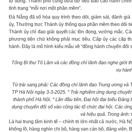
tự động. Thành phố cũng đưa dữ liệu báo cáo hành chính
tình trạng “mỗi nơi một phần mềm”.
Đà Nẵng đã số hóa quy trình theo dõi, giám sát, đánh gi
ủy, Thường trực Thành ủy thông qua phần mềm theo dõi ti
Thành ủy chỉ đạo giải quyết các tồn đọng, vướng mắc. Cá
phương tiện chứ không phải mục tiêu. Cấp ủy các cấp tham
hành. Đây là mô hình kiểu mẫu về “đồng hành chuyển đổi 
Tổng Bí thư Tô Lâm và các đồng chí lãnh đạo nghe giới t
vụ hành
Từ trái sang phải: Các đồng chí lãnh đạo Trung ương và
TP Hà Nội ngày 3-3-2025. * Trải nghiệm ứng dụng chuyển
thành phố Hà Nội. * Lần đầu tiên, Đại hội đại biểu Đảng 
dụng chuyển đổi số vào công tác tổ chức đại hội. Các ứng d
và hiệu quả. Trong ảnh:
Là hai trung tâm kinh tế – chính trị lớn nhất cả nước, Hà 
khổng lồ, hàng nghìn chi bộ, hàng vạn cán bộ, đảng viên. B