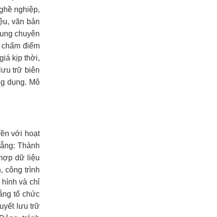
nghề nghiệp,
iệu, văn bản
 dung chuyên
tự chấm điểm
iá kịp thời,
lưu trữ biên
ứng dụng. Mô
yền với hoạt
Nẵng: Thành
 hợp dữ liệu
, công trình
 hình và chỉ
Nẵng tổ chức
uyết lưu trữ