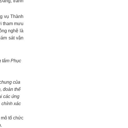
Đảng, tránh
ng vụ Thành
ời tham mưu
ông nghệ là
giám sát vận
g tâm Phục
 chung của
, đoàn thể
ai các ứng
, chính xác
y mô tổ chức
.