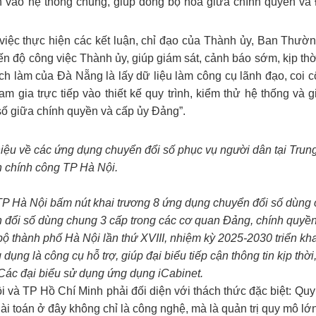
 vào hệ thống chung, giúp đồng bộ hóa giữa chính quyền và 
á việc thực hiện các kết luận, chỉ đạo của Thành ủy, Ban Thườ
ến độ công việc Thành ủy, giúp giám sát, cảnh báo sớm, kịp th
ch làm của Đà Nẵng là lấy dữ liệu làm công cụ lãnh đạo, coi c
 gia trực tiếp vào thiết kế quy trình, kiểm thử hệ thống và 
số giữa chính quyền và cấp ủy Đảng”.
hiệu về các ứng dụng chuyển đổi số phục vụ người dân tại Trun
 chính công TP Hà Nội.
 TP Hà Nội bấm nút khai trương 8 ứng dụng chuyển đổi số dùng
 đổi số dùng chung 3 cấp trong các cơ quan Đảng, chính quyền
bộ thành phố Hà Nội lần thứ XVIII, nhiệm kỳ 2025-2030 triển kh
ụng là công cụ hỗ trợ, giúp đại biểu tiếp cận thông tin kịp thời
 Các đại biểu sử dụng ứng dụng iCabinet.
Nội và TP Hồ Chí Minh phải đối diện với thách thức đặc biệt: Qu
ài toán ở đây không chỉ là công nghệ, mà là quản trị quy mô lớn