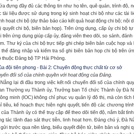
a đựng đầy đủ các thông tin như họ tên, quê quán, trình độ, 
ài liệu được sử dụng trong kỳ sinh hoạt chi bộ như các tài l
sinh hoạt chi bộ (dự thảo báo cáo kết quả hoạt động chi bộ; nội
hị quyết chi bộ, biên bản họp). Trên ứng dụng, cấp ủy chi bộ 
 trên ứng dụng giúp cấp ủy, đảng viên theo dõi, so sánh, đánh g
m. Thư ký của chi bộ trực tiếp ghi chép biên bản cuộc họp và 
ó thể đăng nhập và kiểm tra sổ ghi biên bản họp chi bộ trên 
bộ thuộc Đảng bộ TP Hải Phòng.
huyển đổi số của chính quyền với hoạt động của Đảng.
ẵng lại đi đầu trong việc kết nối chuyển đổi số của chính qu
Ban Thường vụ Thành ủy, Trưởng ban Tổ chức Thành ủy Đà 
ông minh (IOC) không chỉ phục vụ quản lý đô thị, mà còn tích
 tiêu, kế hoạch thực hiện nghị quyết, tiến độ các chương trình
ủa Thành ủy có thể truy cập để theo dõi tiến độ, nắm bắt tình
ông tác lãnh đạo sát thực tiễn, linh hoạt hơn. Đáng chú ý, Đà 
gửi trước qua nền tảng, biểu quyết điện tử, biên bản và nghị q