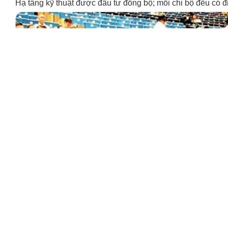
Hạ tầng kỹ thuật được đầu tư đồng bộ; mỗi chi bộ đều có đ