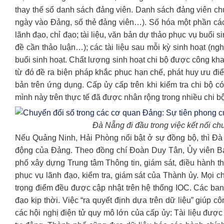
thay thế sổ danh sách đảng viên. Danh sách đảng viên chứ
ngày vào Đảng, số thẻ đảng viên…). Số hóa một phần các t
lãnh đạo, chỉ đạo; tài liệu, văn bản dự thảo phục vụ buổi 
đề cần thảo luận…); các tài liệu sau mỗi kỳ sinh hoạt (ng
buổi sinh hoạt. Chất lượng sinh hoạt chi bộ được công khai
từ đó đề ra biện pháp khắc phục hạn chế, phát huy ưu điể
bản trên ứng dụng. Cấp ủy cấp trên khi kiểm tra chi bộ c
mình này trên thực tế đã được nhân rộng trong nhiều chi 
Đà Nẵng đi đầu trong việc kết nối c
Nếu Quảng Ninh, Hải Phòng nổi bật ở sự đồng bộ, thì Đà N
động của Đảng. Theo đồng chí Đoàn Duy Tân, Ủy viên 
phố xây dựng Trung tâm Thông tin, giám sát, điều hành th
phục vụ lãnh đạo, kiểm tra, giám sát của Thành ủy. Mọi chỉ
trọng điểm đều được cập nhật trên hệ thống IOC. Các ban c
đạo kịp thời. Việc “ra quyết định dựa trên dữ liệu” giúp c
các hội nghị điện tử quy mô lớn của cấp ủy: Tài liệu được 