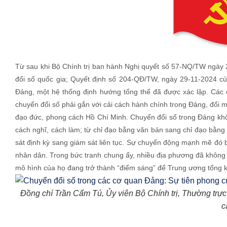
Từ sau khi Bộ Chính trị ban hành Nghị quyết số 57-NQ/TW ngày 2
đổi số quốc gia; Quyết định số 204-QĐ/TW, ngày 29-11-2024 c
Đảng, một hệ thống định hướng tổng thể đã được xác lập. Các 
chuyển đổi số phải gắn với cải cách hành chính trong Đảng, đổi m
đạo đức, phong cách Hồ Chí Minh. Chuyển đổi số trong Đảng khô
cách nghĩ, cách làm; từ chỉ đạo bằng văn bản sang chỉ đạo bằng 
sát định kỳ sang giám sát liên tục. Sự chuyển động mạnh mẽ đó bắ
nhân dân. Trong bức tranh chung ấy, nhiều địa phương đã không c
mô hình của họ đang trở thành “điểm sáng” để Trung ương tổng k
Đồng chí Trần Cẩm Tú, Ủy viên Bộ Chính trị, Thường trực 
c