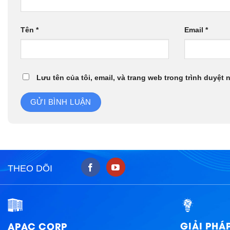
Tên
*
Email
*
Lưu tên của tôi, email, và trang web trong trình duyệt n
THEO DÕI
GIẢI PHÁ
APAC CORP