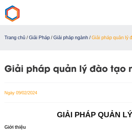
Chuyển
đến
nội
dung
Trang chủ
/
Giải Pháp
/
Giải pháp ngành
/
Giải pháp quản lý 
Giải pháp quản lý đào tạo
Ngày 09/02/2024
GIẢI PHÁP QUẢN L
Giới thiệu