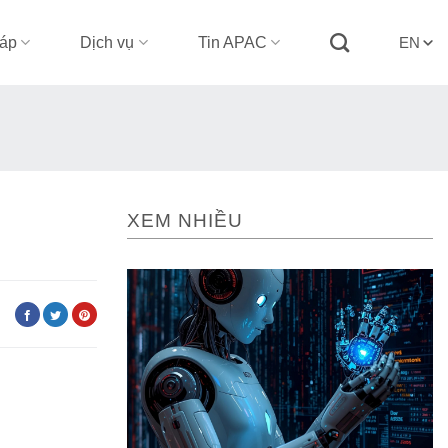
háp
Dịch vụ
Tin APAC
EN
XEM NHIỀU
: