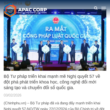
Chuyển
Xem tất cả
đến
nội
dung
Bộ Tư pháp triển khai mạnh mẽ Nghị quyết 57 về
đột phá phát triển khoa học, công nghệ đổi mới
sáng tạo và chuyển đổi số quốc gia.
03/02/2026
(Chinhphu.vn) – Bộ Tư pháp đã và đang đẩy mạnh triển khai
Nghị quyết 57-NQ/TW ngày 22/12/2024 của Bộ Chính trị về đột