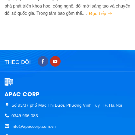
phá phát triển khoa học, công nghệ, đổi mới sáng tạo và chuyển
đổi số quốc gia. Trọng tâm bao gồm thể....
Đọc tiếp
THEO DÕI
APAC CORP
Số 93/37 phố Mạc Thị Bưởi, Phường Vĩnh Tuy, TP. Hà Nội
0349.966.083
Info@apaccorp.com.vn