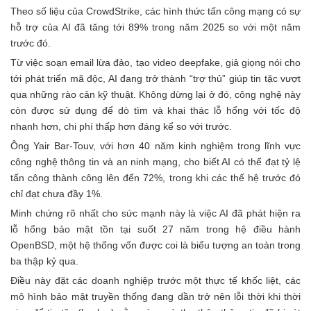
Theo số liệu của CrowdStrike, các hình thức tấn công mạng có sự
hỗ trợ của AI đã tăng tới 89% trong năm 2025 so với một năm
trước đó.
Từ việc soạn email lừa đảo, tạo video deepfake, giả giọng nói cho
tới phát triển mã độc, AI đang trở thành “trợ thủ” giúp tin tặc vượt
qua những rào cản kỹ thuật. Không dừng lại ở đó, công nghệ này
còn được sử dụng để dò tìm và khai thác lỗ hổng với tốc độ
nhanh hơn, chi phí thấp hơn đáng kể so với trước.
Ông Yair Bar-Touv, với hơn 40 năm kinh nghiệm trong lĩnh vực
công nghệ thông tin và an ninh mạng, cho biết AI có thể đạt tỷ lệ
tấn công thành công lên đến 72%, trong khi các thế hệ trước đó
chỉ đạt chưa đầy 1%.
Minh chứng rõ nhất cho sức mạnh này là việc AI đã phát hiện ra
lỗ hổng bảo mật tồn tại suốt 27 năm trong hệ điều hành
OpenBSD, một hệ thống vốn được coi là biểu tượng an toàn trong
ba thập kỷ qua.
Điều này đặt các doanh nghiệp trước một thực tế khốc liệt, các
mô hình bảo mật truyền thống đang dần trở nên lỗi thời khi thời