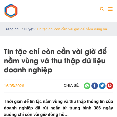
Chuyển
đến
nội
dung
Trang chủ
/
Duyệt
/
Tin tặc chỉ còn cần vài giờ để nằm vùng và
thu thập dữ liệu doanh nghiệp
Tin tặc chỉ còn cần vài giờ để
nằm vùng và thu thập dữ liệu
doanh nghiệp
CHIA SẺ:
16/05/2026
Thời gian để tin tặc nằm vùng và thu thập thông tin của
doanh nghiệp đã rút ngắn từ trung bình 386 ngày
xuống chỉ còn vài giờ đồng hồ…