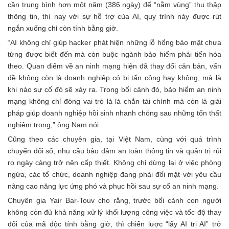
cần trung bình hơn một năm (386 ngày) để “nằm vùng” thu thập
thông tin, thì nay với sự hỗ trợ của AI, quy trình này được rút
ngắn xuống chỉ còn tính bằng giờ.
“AI không chỉ giúp hacker phát hiện những lỗ hổng bảo mật chưa
từng được biết đến mà còn buộc ngành bảo hiểm phải tiến hóa
theo. Quan điểm về an ninh mạng hiện đã thay đổi căn bản, vấn
đề không còn là doanh nghiệp có bị tấn công hay không, mà là
khi nào sự cố đó sẽ xảy ra. Trong bối cảnh đó, bảo hiểm an ninh
mạng không chỉ đóng vai trò là lá chắn tài chính mà còn là giải
pháp giúp doanh nghiệp hồi sinh nhanh chóng sau những tổn thất
nghiêm trọng,” ông Nam nói.
Cũng theo các chuyên gia, tại Việt Nam, cùng với quá trình
chuyển đổi số, nhu cầu bảo đảm an toàn thông tin và quản trị rủi
ro ngày càng trở nên cấp thiết. Không chỉ dừng lại ở việc phòng
ngừa, các tổ chức, doanh nghiệp đang phải đối mặt với yêu cầu
nâng cao năng lực ứng phó và phục hồi sau sự cố an ninh mạng.
Chuyên gia Yair Bar-Touv cho rằng, trước bối cảnh con người
không còn đủ khả năng xử lý khối lượng công việc và tốc độ thay
đổi của mã độc tính bằng giờ, thì chiến lược “lấy AI trị AI” trở