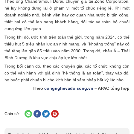
Theo ông Chandramouli Dorai, chuyên gia tại Zoho Corporation,
hệ lụy không dừng lại ở phạm vi một tổ chức riêng lẻ. Khi một
doanh nghiệp nhỏ, bệnh viện hay cơ quan nhà nước bị tấn công,
thiệt hại có thể lan sang khách hàng, đối tác và toàn bộ chuỗi
cung ứng liên quan.
Trong khi đó, ước tính trên toàn thế giới, trong năm 2024, có thể
thiếu hụt 5 triệu nhân lực an ninh mạng, và “khoảng trống” này có
thể tăng lên gần 85 triệu vào năm 2030. Trong đó, châu Á – Thái
Bình Dương là khu vực chịu áp lực lớn nhất.
Trong bối cảnh đó, theo các chuyên gia, các tổ chức không còn
có thể vận hành với giả định “hệ thống là an toàn”, thay vào đó,
họ buộc phải chuẩn bị cho kịch bản bị xâm nhập bất kỳ lúc nào.
Theo
congnghevadoisong.vn
– APAC tổng hợp
Chia sẻ: