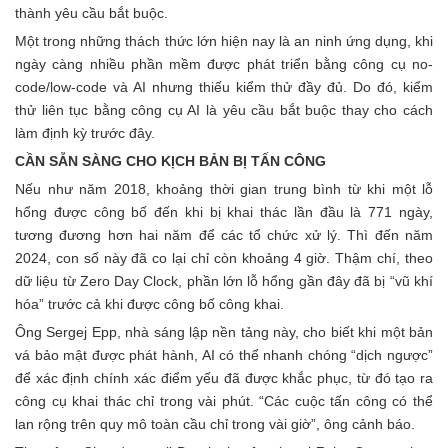
thành yêu cầu bắt buộc.
Một trong những thách thức lớn hiện nay là an ninh ứng dụng, khi
ngày càng nhiều phần mềm được phát triển bằng công cụ no-
code/low-code và AI nhưng thiếu kiểm thử đầy đủ. Do đó, kiểm
thử liên tục bằng công cụ AI là yêu cầu bắt buộc thay cho cách
làm định kỳ trước đây.
CẦN SẴN SÀNG CHO KỊCH BẢN BỊ TẤN CÔNG
Nếu như năm 2018, khoảng thời gian trung bình từ khi một lỗ
hổng được công bố đến khi bị khai thác lần đầu là 771 ngày,
tương đương hơn hai năm để các tổ chức xử lý. Thì đến năm
2024, con số này đã co lại chỉ còn khoảng 4 giờ. Thậm chí, theo
dữ liệu từ Zero Day Clock, phần lớn lỗ hổng gần đây đã bị “vũ khí
hóa” trước cả khi được công bố công khai.
Ông Sergej Epp, nhà sáng lập nền tảng này, cho biết khi một bản
vá bảo mật được phát hành, AI có thể nhanh chóng “dịch ngược”
để xác định chính xác điểm yếu đã được khắc phục, từ đó tạo ra
công cụ khai thác chỉ trong vài phút. “Các cuộc tấn công có thể
lan rộng trên quy mô toàn cầu chỉ trong vài giờ”, ông cảnh báo.