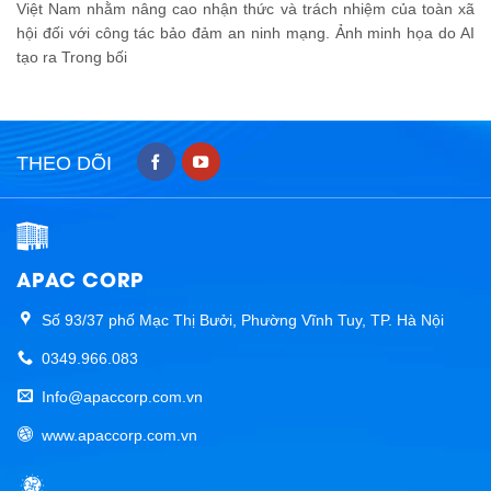
Việt Nam nhằm nâng cao nhận thức và trách nhiệm của toàn xã
hội đối với công tác bảo đảm an ninh mạng. Ảnh minh họa do AI
tạo ra Trong bối
THEO DÕI
APAC CORP
Số 93/37 phố Mạc Thị Bưởi, Phường Vĩnh Tuy, TP. Hà Nội
0349.966.083
Info@apaccorp.com.vn
www.apaccorp.com.vn