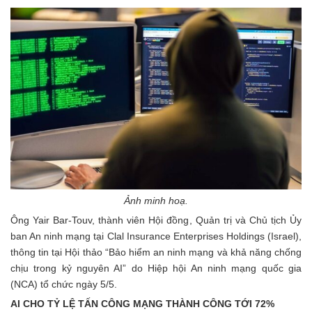
Ảnh minh hoạ.
Ông Yair Bar-Touv, thành viên Hội đồng, Quản trị và Chủ tịch Ủy
ban An ninh mạng tại Clal Insurance Enterprises Holdings (Israel),
thông tin tại Hội thảo “Bảo hiểm an ninh mạng và khả năng chống
chịu trong kỷ nguyên AI” do Hiệp hội An ninh mạng quốc gia
(NCA) tổ chức ngày 5/5.
AI CHO TỶ LỆ TẤN CÔNG MẠNG THÀNH CÔNG TỚI 72%